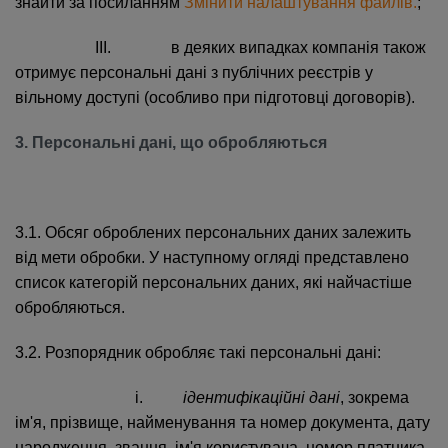
знайти за посиланням
Змінити налаштування файлів.
;
III. в деяких випадках компанія також
отримує персональні дані з публічних реєстрів у
вільному доступі (особливо при підготовці договорів).
3. Персональні дані, що обробляються
3.1. Обсяг оброблених персональних даних залежить
від мети обробки. У наступному огляді представлено
список категорій персональних даних, які найчастіше
обробляються.
3.2. Розпорядник обробляє такі персональні дані:
i.
ідентифікаційні дані
, зокрема
ім'я, прізвище, найменування та номер документа, дату
народження, звання, ім'я користувача, номер платника