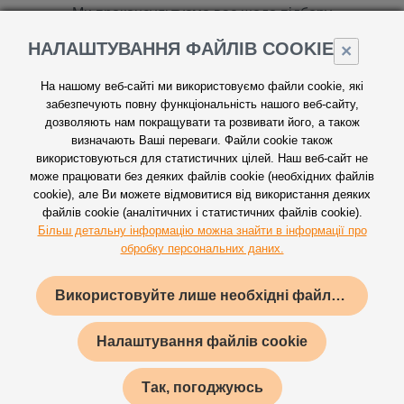
Ми проконсультуємо вас щодо підбору
відповідної конструкції, матеріалу для
НАЛАШТУВАННЯ ФАЙЛІВ COOKIE
×
виробу, та знайдемо оптимальне рішення.
На нашому веб-сайті ми використовуємо файли cookie, які
забезпечують повну функціональність нашого веб-сайту,
дозволяють нам покращувати та розвивати його, а також
визначають Ваші переваги. Файли cookie також
використовуються для статистичних цілей. Наш веб-сайт не
може працювати без деяких файлів cookie (необхідних файлів
cookie), але Ви можете відмовитися від використання деяких
файлів cookie (аналітичних і статистичних файлів cookie).
Більш детальну інформацію можна знайти в інформації про
ЗРАЗКИ ТА ПРОТОТИПИ
обробку персональних даних.
Перед початком виробництва підготуємо
Використовуйте лише необхідні файли cookie
зразок, щоб переконатись, що кожна
деталь точно відповідає узгодженому
Налаштування файлів cookie
дизайну.
Так, погоджуюсь